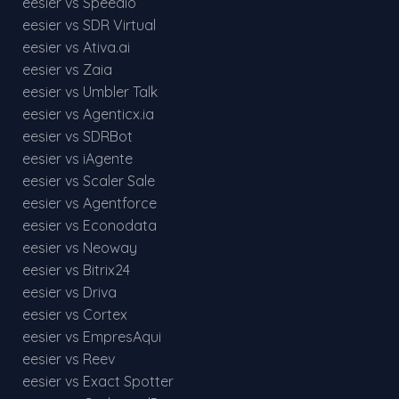
eesier vs Speedio
eesier vs SDR Virtual
eesier vs Ativa.ai
eesier vs Zaia
eesier vs Umbler Talk
eesier vs Agenticx.ia
eesier vs SDRBot
eesier vs iAgente
eesier vs Scaler Sale
eesier vs Agentforce
eesier vs Econodata
eesier vs Neoway
eesier vs Bitrix24
eesier vs Driva
eesier vs Cortex
eesier vs EmpresAqui
eesier vs Reev
eesier vs Exact Spotter