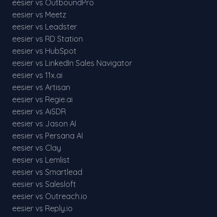
eesier vs OutboundPro
eesier vs Meetz
eesier vs Leadster
eesier vs RD Station
eesier vs HubSpot
eesier vs LinkedIn Sales Navigator
eesier vs 11x.ai
eesier vs Artisan
eesier vs Regie.ai
eesier vs AiSDR
eesier vs Jason AI
eesier vs Persana AI
eesier vs Clay
eesier vs Lemlist
eesier vs Smartlead
eesier vs Salesloft
eesier vs Outreach.io
eesier vs Reply.io