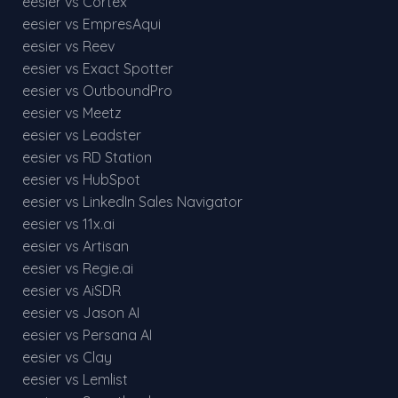
eesier vs Cortex
eesier vs EmpresAqui
eesier vs Reev
eesier vs Exact Spotter
eesier vs OutboundPro
eesier vs Meetz
eesier vs Leadster
eesier vs RD Station
eesier vs HubSpot
eesier vs LinkedIn Sales Navigator
eesier vs 11x.ai
eesier vs Artisan
eesier vs Regie.ai
eesier vs AiSDR
eesier vs Jason AI
eesier vs Persana AI
eesier vs Clay
eesier vs Lemlist