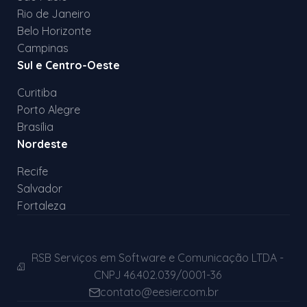
Rio de Janeiro
Belo Horizonte
Campinas
Sul e Centro-Oeste
Curitiba
Porto Alegre
Brasília
Nordeste
Recife
Salvador
Fortaleza
RSB Serviços em Software e Comunicação LTDA -
CNPJ 46.402.039/0001-36
contato@eesier.com.br