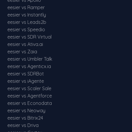
eesier vs Apollo
eesier vs Ramper
eesier vs Instantly
eesier vs Leads2b
eesier vs Speedio
eesier vs SDR Virtual
eesier vs Ativa.ai
eesier vs Zaia
eesier vs Umbler Talk
eesier vs Agenticx.ia
eesier vs SDRBot
eesier vs iAgente
eesier vs Scaler Sale
eesier vs Agentforce
eesier vs Econodata
eesier vs Neoway
eesier vs Bitrix24
eesier vs Driva