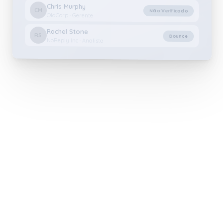
Chris Murphy
CM
Não Verificado
OldCorp · Gerente
Rachel Stone
RS
Bounce
NoReply Inc · Analista