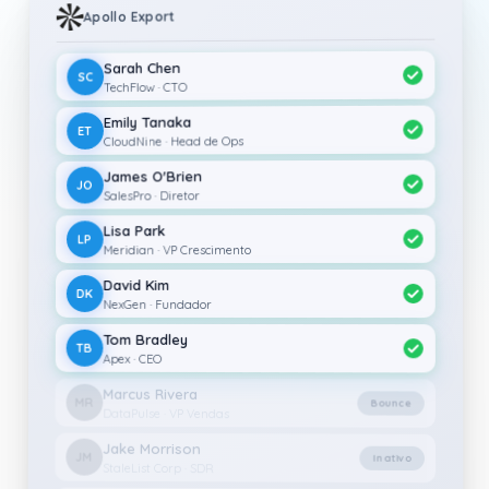
Apollo Export
Sarah Chen
SC
TechFlow · CTO
Emily Tanaka
ET
CloudNine · Head de Ops
James O'Brien
JO
SalesPro · Diretor
Lisa Park
LP
Meridian · VP Crescimento
David Kim
DK
NexGen · Fundador
Tom Bradley
TB
Apex · CEO
Marcus Rivera
MR
Bounce
DataPulse · VP Vendas
Jake Morrison
JM
Inativo
StaleList Corp · SDR