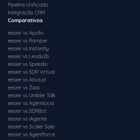
Pipeline Unificado
Integração CRM
Comparativos
eesier vs Apollo
eesier vs Ramper
eesier vs Instantly
eesier vs Leads2b
eesier vs Speedio
eesier vs SDR Virtual
eesier vs Ativa.ai
eesier vs Zaia
eesier vs Umbler Talk
eesier vs Agenticx.ia
eesier vs SDRBot
eesier vs iAgente
eesier vs Scaler Sale
eesier vs Agentforce