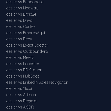
eesier vs Econodata
eesier vs Neoway
eesier vs Bitrix24
eesier vs Driva
eesier vs Cortex
eesier vs EmpresAqui
eesier vs Reev
eesier vs Exact Spotter
eesier vs OutboundPro
eesier vs Meetz
eesier vs Leadster
eesier vs RD Station
eesier vs HubSpot
eesier vs LinkedIn Sales Navigator
eesier vs 11x.ai
eesier vs Artisan
eesier vs Regie.ai
eesier vs AiSDR