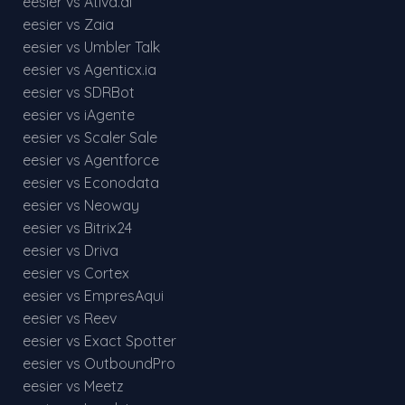
eesier vs Ativa.ai
eesier vs Zaia
eesier vs Umbler Talk
eesier vs Agenticx.ia
eesier vs SDRBot
eesier vs iAgente
eesier vs Scaler Sale
eesier vs Agentforce
eesier vs Econodata
eesier vs Neoway
eesier vs Bitrix24
eesier vs Driva
eesier vs Cortex
eesier vs EmpresAqui
eesier vs Reev
eesier vs Exact Spotter
eesier vs OutboundPro
eesier vs Meetz