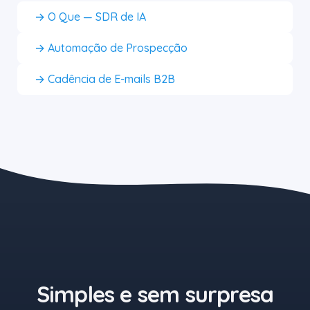
→ O Que — SDR de IA
→ Automação de Prospecção
→ Cadência de E-mails B2B
O botão azul começa em R$1.
Simples e sem surpresa