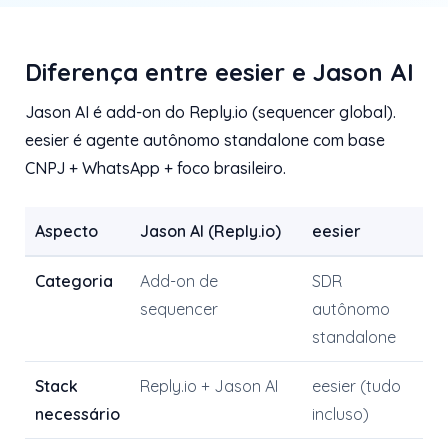
Diferença entre eesier e Jason AI
Jason AI é add-on do Reply.io (sequencer global).
eesier é agente autônomo standalone com base
CNPJ + WhatsApp + foco brasileiro.
Aspecto
Jason AI (Reply.io)
eesier
Categoria
Add-on de
SDR
sequencer
autônomo
standalone
Stack
Reply.io + Jason AI
eesier (tudo
necessário
incluso)