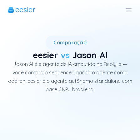
Jason AI é o agente de IA da
Comparação
eesier
vs
Jason AI
Jason AI é o agente de IA embutido no Reply.io —
você compra o sequencer, ganha o agente como
add-on. eesier é o agente autônomo standalone com
base CNPJ brasileira.