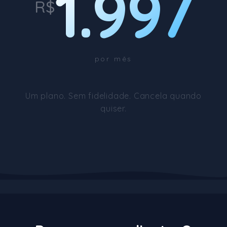
1.997
R$
por mês
Um plano. Sem fidelidade. Cancela quando
quiser.