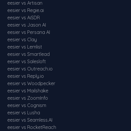
eesier vs Artisan
eesier vs Regie.ai
eesier vs AiSDR
eesier vs Jason AI
eesier vs Persana AI
eesier vs Clay
eesier vs Lemlist
eesier vs Smartlead
eesier vs Salesloft
eesier vs Outreach.io
eesier vs Reply.io
eesier vs Woodpecker
eesier vs Mailshake
eesier vs ZoomInfo
eesier vs Cognism
eesier vs Lusha
eesier vs Seamless.AI
eesier vs RocketReach