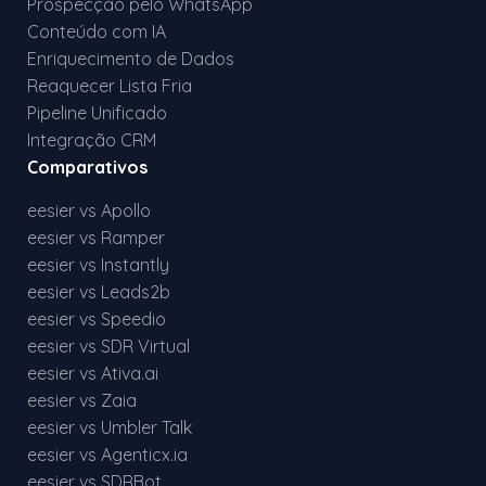
Prospecção pelo WhatsApp
Conteúdo com IA
Enriquecimento de Dados
Reaquecer Lista Fria
Pipeline Unificado
Integração CRM
Comparativos
eesier vs Apollo
eesier vs Ramper
eesier vs Instantly
eesier vs Leads2b
eesier vs Speedio
eesier vs SDR Virtual
eesier vs Ativa.ai
eesier vs Zaia
eesier vs Umbler Talk
eesier vs Agenticx.ia
eesier vs SDRBot