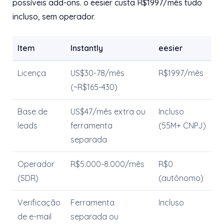
possíveis add-ons. o eesier custa R$1997/mês tudo
incluso, sem operador.
Item
Instantly
eesier
Licença
US$30-78/mês
R$1997/mês
(~R$165-430)
Base de
US$47/mês extra ou
Incluso
leads
ferramenta
(55M+ CNPJ)
separada
Operador
R$5.000-8.000/mês
R$0
(SDR)
(autônomo)
Verificação
Ferramenta
Incluso
de e-mail
separada ou