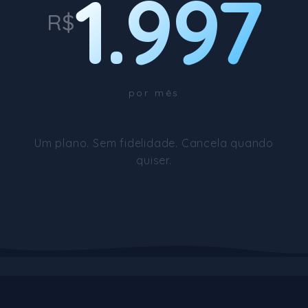
1.997
R$
por mês
Um plano. Sem fidelidade. Cancela quando
quiser.